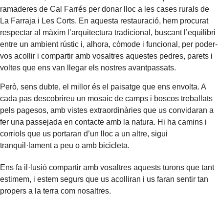
ramaderes de Cal Farrés per donar lloc a les cases rurals de
La Farraja i Les Corts. En aquesta restauració, hem procurat
respectar al màxim l’arquitectura tradicional, buscant l’equilibri
entre un ambient rústic i, alhora, còmode i funcional, per poder-
vos acollir i compartir amb vosaltres aquestes pedres, parets i
voltes que ens van llegar els nostres avantpassats.
Però, sens dubte, el millor és el paisatge que ens envolta. A
cada pas descobrireu un mosaic de camps i boscos treballats
pels pagesos, amb vistes extraordinàries que us convidaran a
fer una passejada en contacte amb la natura. Hi ha camins i
corriols que us portaran d’un lloc a un altre, sigui
tranquil·lament a peu o amb bicicleta.
Ens fa il·lusió compartir amb vosaltres aquests turons que tant
estimem, i estem segurs que us acolliran i us faran sentir tan
propers a la terra com nosaltres.