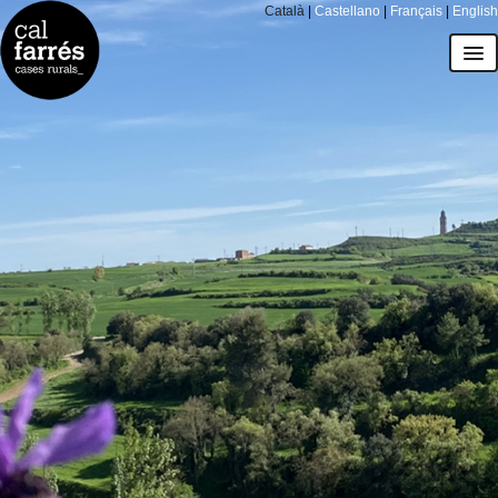
Català
|
Castellano
|
Français
|
English
cases
l'entorn
preus i calendari
regala Cal Farrés
com arribar
FAQs