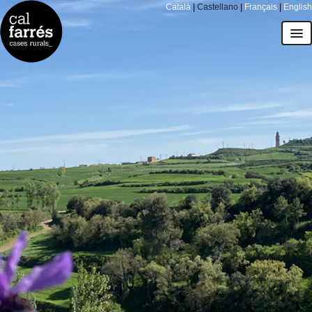
Català
|
Castellano
|
Français
|
English
casas
el entorno
precios y calendario
regala Cal Farrés
cómo llegar
FAQs