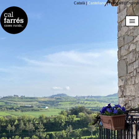
Català
|
Castellano
|
Français
|
English
casas
La Farraja
Les Corts
Todo el espacio
el entorno
precios y calendario
regala Cal Farrés
cómo llegar