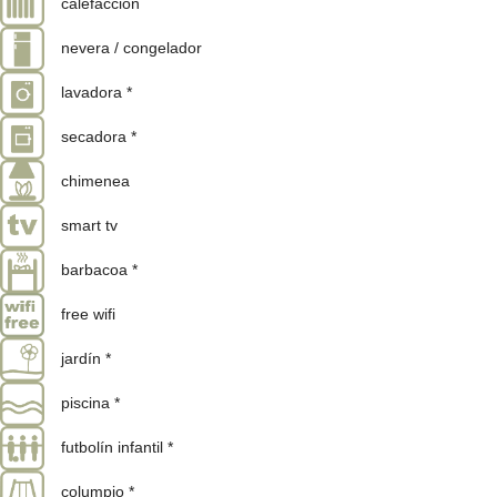
calefacción
nevera / congelador
lavadora *
secadora *
chimenea
smart tv
barbacoa *
free wifi
jardín *
piscina *
futbolín infantil *
columpio *