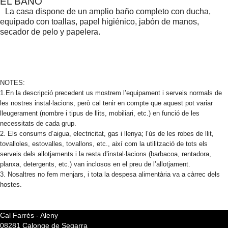
EL BAÑO
La casa dispone de un amplio baño completo con ducha,
equipado con toallas, papel higiénico, jabón de manos,
secador de pelo y papelera.
NOTES:
1.En la descripció precedent us mostrem l’equipament i serveis normals de
les nostres instal·lacions, però cal tenir en compte que aquest pot variar
lleugerament (nombre i tipus de llits, mobiliari, etc.) en funció de les
necessitats de cada grup.
2. Els consums d’aigua, electricitat, gas i llenya; l’ús de les robes de llit,
tovalloles, estovalles, tovallons, etc., així com la utilització de tots els
serveis dels allotjaments i la resta d’instal·lacions (barbacoa, rentadora,
planxa, detergents, etc.) van inclosos en el preu de l’allotjament.
3. Nosaltres no fem menjars, i tota la despesa alimentària va a càrrec dels
hostes.
Cal Farrés - Aleny
08281 Calonge de Segarra