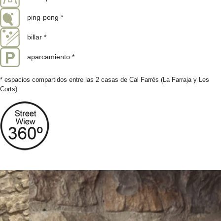
ping-pong *
billar *
aparcamiento *
* espacios compartidos entre las 2 casas de Cal Farrés (La Farraja y Les
Corts)