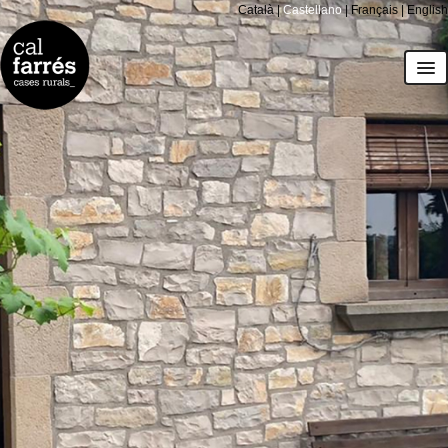
Català
|
Castellano
|
Français
|
English
casas
La Farraja
Les Corts
Todo el espacio
el entorno
precios y calendario
regala Cal Farrés
cómo llegar