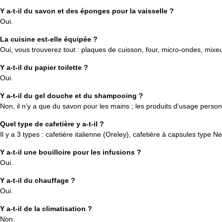
Y a-t-il du savon et des éponges pour la vaisselle ?
Oui.
La cuisine est-elle équipée ?
Oui, vous trouverez tout : plaques de cuisson, four, micro-ondes, mixeur,
Y a-t-il du papier toilette ?
Oui.
Y a-t-il du gel douche et du shampooing ?
Non, il n’y a que du savon pour les mains ; les produits d’usage person
Quel type de cafetière y a-t-il ?
Il y a 3 types : cafetière italienne (Oreley), cafetière à capsules type Ne
Y a-t-il une bouilloire pour les infusions ?
Oui.
Y a-t-il du chauffage ?
Oui.
Y a-t-il de la climatisation ?
Non.